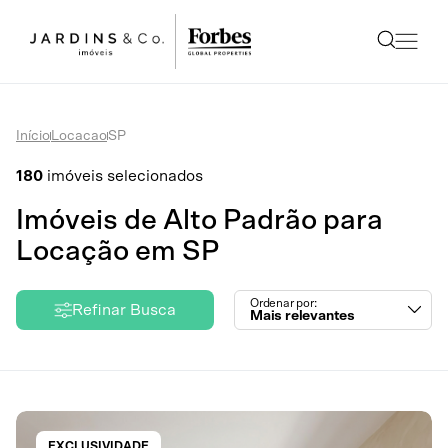
Início
Locacao
SP
180
imóveis selecionados
Imóveis de Alto Padrão para
Locação em SP
Ordenar por:
Refinar Busca
Mais relevantes
EXCLUSIVIDADE