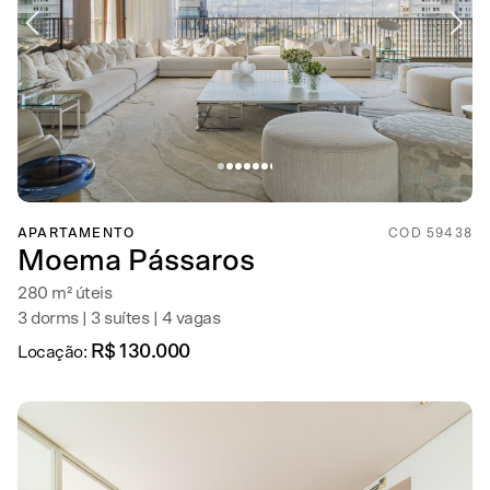
APARTAMENTO
COD 59438
Moema Pássaros
280 m² úteis
3 dorms | 3 suítes | 4 vagas
R$ 130.000
Locação: