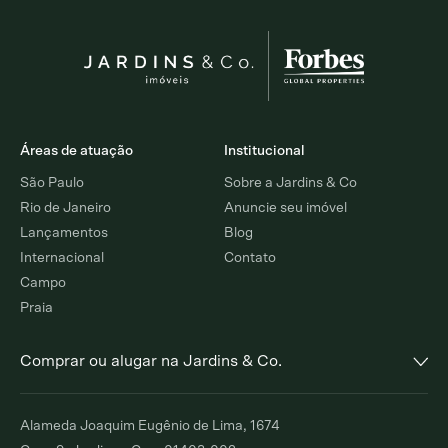
Áreas de atuação
Institucional
São Paulo
Sobre a Jardins & Co
Rio de Janeiro
Anuncie seu imóvel
Lançamentos
Blog
Internacional
Contato
Campo
Praia
Comprar ou alugar na Jardins & Co.
Alto de Pinheiros
Jardim Europa
Alameda Joaquim Eugênio de Lima, 1674
Comprar
Alugar
Comprar
Alugar