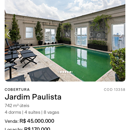
COBERTURA
COD 13358
Jardim Paulista
742 m² úteis
4 dorms | 4 suítes | 8 vagas
R$ 45.000.000
Venda:
R$ 170.000
Locação: