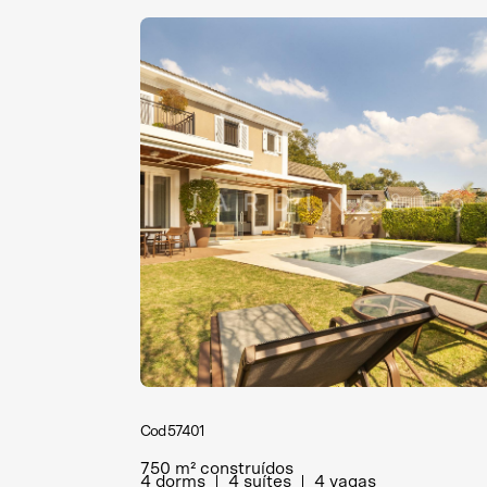
Cod 57401
750 m² construídos
4 dorms
4 suítes
4 vagas