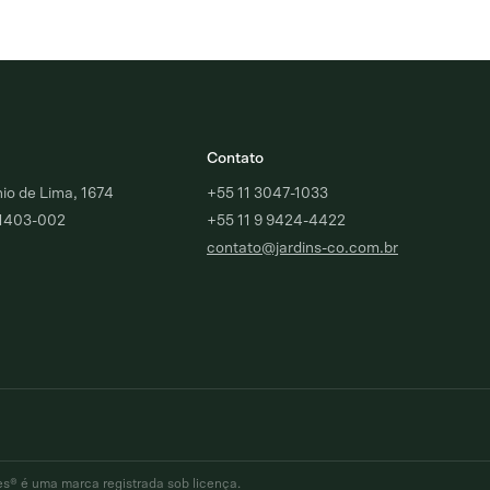
Contato
o de Lima, 1674
+55 11 3047-1033
01403-002
+55 11 9 9424-4422
contato@jardins-co.com.br
dios
Paraíso
Brooklin
es® é uma marca registrada sob licença.