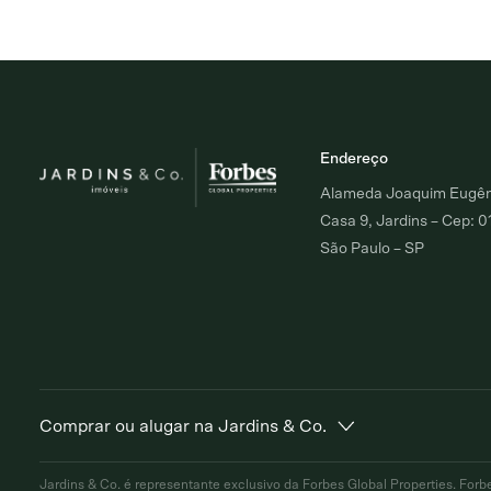
Endereço
Alameda Joaquim Eugêni
Casa 9, Jardins – Cep: 
São Paulo – SP
Comprar ou alugar na Jardins & Co.
Alto de Pinheiros
Jardim Europa
Moema Ín
Jardins & Co. é representante exclusivo da Forbes Global
Properties. Forb