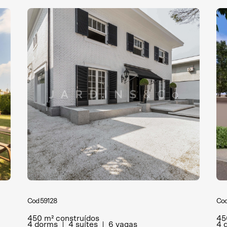
Cod 59128
Cod
450 m² construídos
45
4 dorms
4 suítes
6 vagas
4 