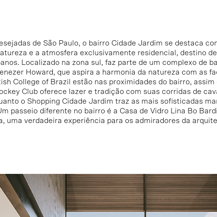
esejadas de São Paulo, o bairro Cidade Jardim se destaca co
natureza e a atmosfera exclusivamente residencial, destino de
banos. Localizado na zona sul, faz parte de um complexo de ba
enezer Howard, que aspira a harmonia da natureza com as fa
ish College of Brazil estão nas proximidades do bairro, assi
Jockey Club oferece lazer e tradição com suas corridas de cava
quanto o Shopping Cidade Jardim traz as mais sofisticadas m
m passeio diferente no bairro é a Casa de Vidro Lina Bo Bardi
ia, uma verdadeira experiência para os admiradores da arquite