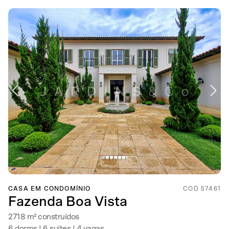
CASA EM CONDOMÍNIO
COD 57461
Fazenda Boa Vista
2718 m² construídos
6 dorms | 6 suítes | 4 vagas