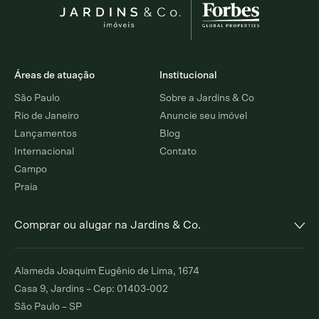
Áreas de atuação
Institucional
São Paulo
Sobre a Jardins & Co
Rio de Janeiro
Anuncie seu imóvel
Lançamentos
Blog
Internacional
Contato
Campo
Praia
Comprar ou alugar na Jardins & Co.
Alto de Pinheiros
Jardim Europa
Alameda Joaquim Eugênio de Lima, 1674
Comprar
Alugar
Comprar
Alugar
Casa 9, Jardins – Cep: 01403-002
São Paulo – SP
Moema Índios
Paraíso