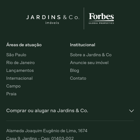
Áreas de atuação
Institucional
São Paulo
Sobre a Jardins & Co
Rio de Janeiro
Anuncie seu imóvel
Lançamentos
Blog
Internacional
Contato
Campo
Praia
Comprar ou alugar na Jardins & Co.
Alto de Pinheiros
Jardim Europa
Alameda Joaquim Eugênio de Lima, 1674
Comprar
Alugar
Comprar
Alugar
Casa 9, Jardins – Cep: 01403-002