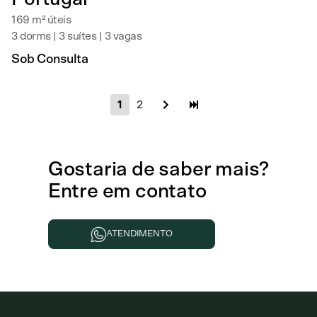
169 m² úteis
3 dorms | 3 suítes | 3 vagas
Sob Consulta
1
2
Gostaria de
saber mais
?
Entre em contato
ATENDIMENTO