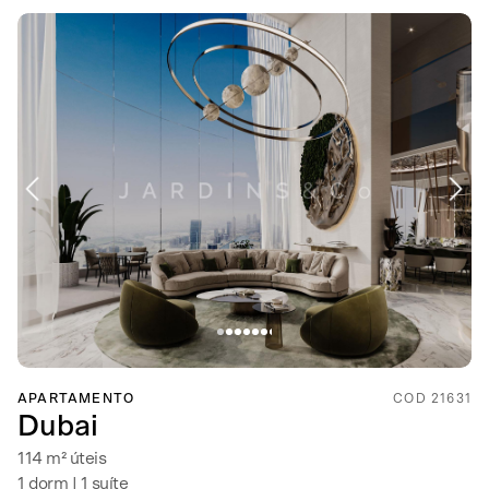
APARTAMENTO
COD 21631
Dubai
114 m² úteis
1 dorm | 1 suíte