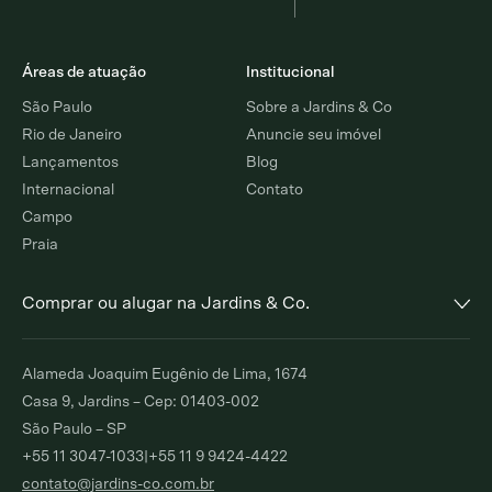
Áreas de atuação
Institucional
São Paulo
Sobre a Jardins & Co
Rio de Janeiro
Anuncie seu imóvel
Lançamentos
Blog
Internacional
Contato
Campo
Praia
Comprar ou alugar na Jardins & Co.
Alto de Pinheiros
Jardim Europa
Alameda Joaquim Eugênio de Lima, 1674
Comprar
Alugar
Comprar
Alugar
Casa 9, Jardins – Cep: 01403-002
São Paulo – SP
Moema Índios
Paraíso
+55 11 3047-1033
|
+55 11 9 9424-4422
Comprar
Alugar
Comprar
Alugar
contato@jardins-co.com.br