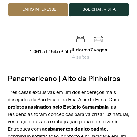
TENHO INTERESSE
SOLICITAR VISITA
4
dorms
7
vagas
1.061 a 1.154 m²
útil
4 suítes
Panamericano | Alto de Pinheiros
Três casas exclusivas em um dos endereços mais
desejados de São Paulo, na Rua Alberto Faria. Com
projetos assinados pelo Estúdio Samambaia
, as
residências foram concebidas para valorizar luz natural,
ventilação cruzada e integração plena com o verde.
Entregues com
acabamentos de alto padrão
,
combinam sofisticação, conforto e privacidade em um