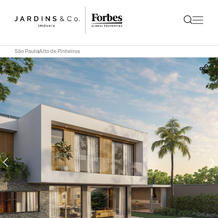
São Paulo
Alto de Pinheiros
Compartilhar
Whatsapp
Facebook
Messenger
Email
LinkedIn
Twitter
COPIAR