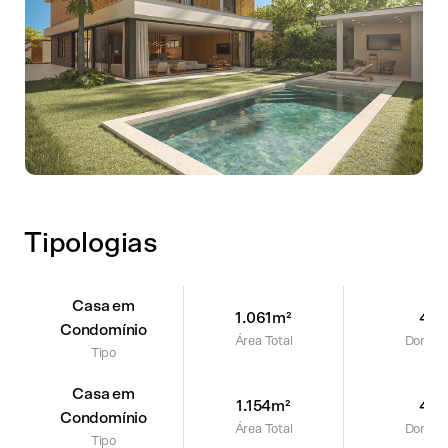
Tipologias
Casa em
1.061m²
4
Condomínio
Área Total
Dorms
Solicite uma visita
Tipo
Escolha a data no calendário
Casa em
1.154m²
4
Agosto de 2026
Condomínio
Área Total
Dorms
Tipo