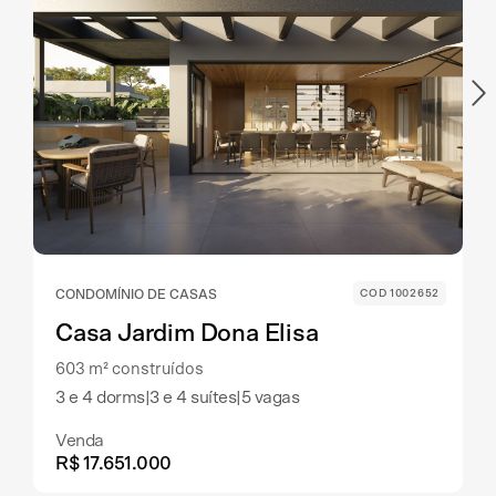
CONDOMÍNIO DE CASAS
COD 1002652
Casa Jardim Dona Elisa
603 m² construídos
3 e 4 dorms
|
3 e 4 suítes
|
5 vagas
Venda
R$ 17.651.000