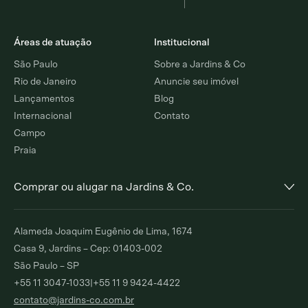
Áreas de atuação
Institucional
São Paulo
Sobre a Jardins & Co
Rio de Janeiro
Anuncie seu imóvel
Lançamentos
Blog
Internacional
Contato
Campo
Praia
Comprar ou alugar na Jardins & Co.
Alto de Pinheiros
Jardim Europa
Alameda Joaquim Eugênio de Lima, 1674
Comprar
Alugar
Comprar
Alugar
Casa 9, Jardins – Cep: 01403-002
São Paulo – SP
Moema Índios
Paraíso
+55 11 3047-1033
|
+55 11 9 9424-4422
Comprar
Alugar
Comprar
Alugar
contato@jardins-co.com.br