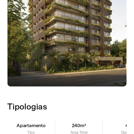
Tipologias
Apartamento
240m²
4
Tipo
Área Total
Dorms