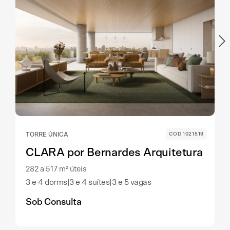
TORRE ÚNICA
COD 1021519
CLARA por Bernardes Arquitetura
282 a 517 m² úteis
3 e 4 dorms
|
3 e 4 suítes
|
3 e 5 vagas
Sob Consulta