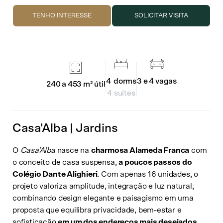
TENHO INTERESSE
SOLICITAR VISITA
4
dorms
3 e 4
vagas
240 a 453 m²
útil
4 suítes
Casa'Alba | Jardins
O
Casa'Alba
nasce na
charmosa Alameda Franca
com
o conceito de casa suspensa,
a poucos passos do
Colégio Dante Alighieri
. Com apenas 16 unidades, o
projeto valoriza amplitude, integração e luz natural,
combinando design elegante e paisagismo em uma
proposta que equilibra privacidade, bem-estar e
sofisticação
em um dos endereços mais desejados