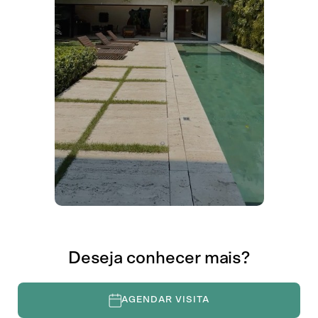
23
24
25
26
27
28
29
30
31
1
2
3
4
5
CONTINUAR
Deseja conhecer mais?
AGENDAR VISITA