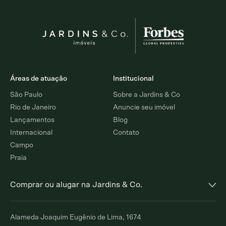
Áreas de atuação
Institucional
São Paulo
Sobre a Jardins & Co
Rio de Janeiro
Anuncie seu imóvel
Lançamentos
Blog
Internacional
Contato
Campo
Praia
Comprar ou alugar na Jardins & Co.
Alto de Pinheiros
Jardim Europa
Alameda Joaquim Eugênio de Lima, 1674
Comprar
Alugar
Comprar
Alugar