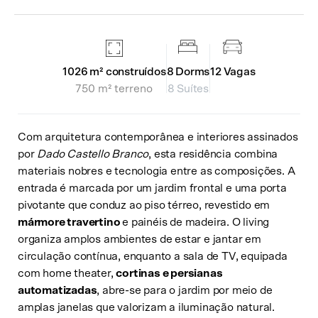
8
Dorms
12
Vagas
1026 m² construídos
8 Suítes
750 m² terreno
Com arquitetura contemporânea e interiores assinados
por
Dado Castello Branco
, esta residência combina
materiais nobres e tecnologia entre as composições. A
entrada é marcada por um jardim frontal e uma porta
pivotante que conduz ao piso térreo, revestido em
mármore travertino
e painéis de madeira. O living
organiza amplos ambientes de estar e jantar em
circulação contínua, enquanto a sala de TV, equipada
com home theater,
cortinas e persianas
automatizadas
, abre-se para o jardim por meio de
amplas janelas que valorizam a iluminação natural.