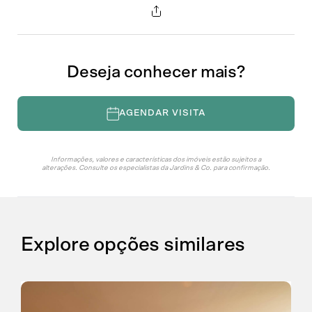
Compartilhar
Solicite uma visita
Escolha a data no calendário
Agosto de 2026
Deseja conhecer mais?
Whatsapp
Facebook
Messenger
Dom
Seg
Ter
Qua
Qui
Sex
Sáb
AGENDAR VISITA
26
27
28
29
30
31
1
Email
LinkedIn
Twitter
7
2
3
4
5
6
8
Informações, valores e características dos imóveis estão sujeitos a
COPIAR
alterações. Consulte os especialistas da Jardins & Co. para confirmação.
9
10
11
12
13
14
15
16
17
18
19
20
21
22
23
24
25
26
27
28
29
Explore opções similares
30
31
1
2
3
4
5
CONTINUAR