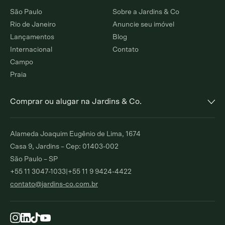
São Paulo
Sobre a Jardins & Co
Rio de Janeiro
Anuncie seu imóvel
Lançamentos
Blog
Internacional
Contato
Campo
Praia
Comprar ou alugar na Jardins & Co.
Alto de Pinheiros
Jardim Europa
Alameda Joaquim Eugênio de Lima, 1674
Comprar
Alugar
Comprar
Alugar
Casa 9, Jardins – Cep: 01403-002
São Paulo – SP
Moema Índios
Paraíso
+55 11 3047-1033
|
+55 11 9 9424-4422
Comprar
Alugar
Comprar
Alugar
contato@jardins-co.com.br
Brooklin
Ibirapuera
Comprar
Alugar
Comprar
Moema Pássaros
Pinheiros