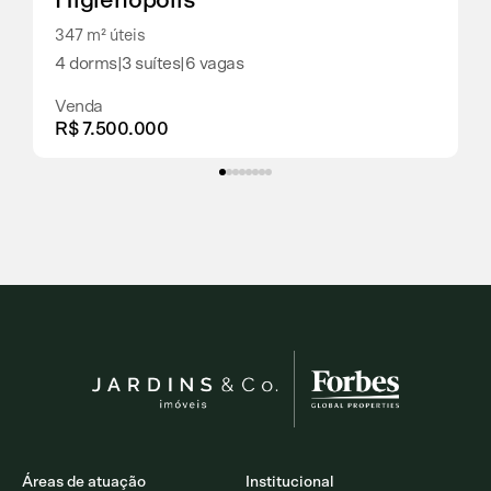
347 m² úteis
4 dorms
|
3 suítes
|
6 vagas
Venda
R$ 7.500.000
Áreas de atuação
Institucional