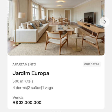
APARTAMENTO
COD 60285
Jardim Europa
500 m² úteis
4 dorms
|
2 suítes
|
1 vaga
Venda
R$ 32.000.000