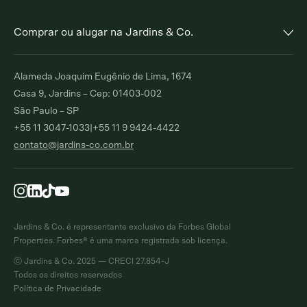
Comprar ou alugar na Jardins & Co.
Alto de Pinheiros
Jardim Europa
Alameda Joaquim Eugênio de Lima, 1674
Comprar
Alugar
Comprar
Alugar
Casa 9, Jardins – Cep: 01403-002
São Paulo – SP
Moema Índios
Paraíso
+55 11 3047-1033
|
+55 11 9 9424-4422
Comprar
Alugar
Comprar
Alugar
contato@jardins-co.com.br
Brooklin
Ibirapuera
Comprar
Alugar
Comprar
Moema Pássaros
Pinheiros
Comprar
Alugar
Comprar
Alugar
Jardins & Co. é representante exclusivo da Forbes Global
Campo Belo
Itaim Bibi
Properties. Forbes® é uma marca registrada sob licença.
Comprar
Alugar
Comprar
Alugar
ⓒ Jardins & Co. 2025 — CRECI 27.854-J
Todos os direitos reservados
Jardim Paulista
Morumbi
Política de Privacidade
Comprar
Alugar
Comprar
Alugar