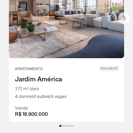
APARTAMENTO
COD 58272
Jardim América
372 m² úteis
4 dorms
|
4 suítes
|
4 vagas
Venda
R$ 18.900.000