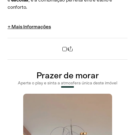
conforto.
Compartilhar
Prazer de morar
Whatsapp
Facebook
Messenger
Aperte o play e sinta a atmosfera única deste imóvel
Email
LinkedIn
Twitter
COPIAR