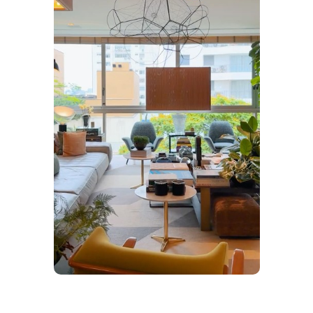
Solicite uma visita
Escolha a data no calendário
Agosto de 2026
Dom
Seg
Ter
Qua
Qui
Sex
Sáb
26
27
28
29
30
31
1
8
2
3
4
5
6
7
9
10
11
12
13
14
15
16
17
18
19
20
21
22
23
24
25
26
27
28
29
30
31
1
2
3
4
5
CONTINUAR