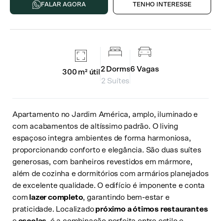
FALAR AGORA
TENHO INTERESSE
2
Dorms
6
Vagas
300 m²
útil
2 Suítes
Apartamento no Jardim América, amplo, iluminado e
com acabamentos de altíssimo padrão. O living
espaçoso integra ambientes de forma harmoniosa,
proporcionando conforto e elegância. São duas suítes
generosas, com banheiros revestidos em mármore,
além de cozinha e dormitórios com armários planejados
de excelente qualidade. O edifício é imponente e conta
com
lazer completo
, garantindo bem-estar e
praticidade. Localizado
próximo a ótimos restaurantes
e
escolas
, é a combinação perfeita entre estilo e