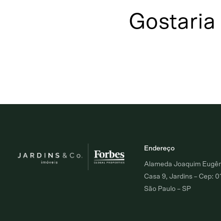
Gostaria
Endereço
Alameda Joaquim Eugêni
Casa 9, Jardins – Cep: 
São Paulo – SP