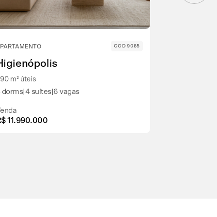
PARTAMENTO
COD 9085
APARTAMENT
Higienópolis
Higienóp
90 m² úteis
470 m² úteis
 dorms
|
4 suítes
|
6 vagas
4 dorms
|
4 su
enda
Venda
$ 11.990.000
R$ 11.500.0