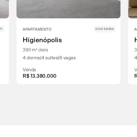
71
APARTAMENTO
COD 59495
A
Higienópolis
390 m² úteis
3
4 dorms
|
4 suítes
|
6 vagas
4
Venda
V
R$ 13.380.000
R