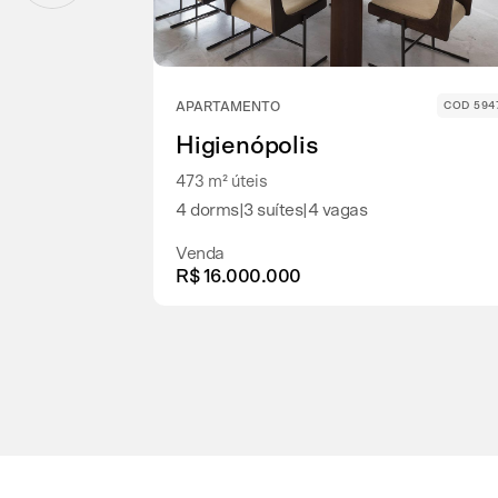
APARTAMENTO
COD 594
Higienópolis
473 m² úteis
4 dorms
|
3 suítes
|
4 vagas
Venda
R$ 16.000.000