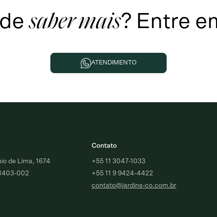
 de
?
Entre e
saber mais
ATENDIMENTO
Contato
o de Lima, 1674
+55 11 3047-1033
01403-002
+55 11 9 9424-4422
contato@jardins-co.com.br