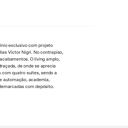
nio exclusivo com projeto
ias Victor Nigri. No contrapiso,
 acabamentos. O living amplo,
draçada, de onde se aprecia
a com quatro suítes, sendo a
 de automação, academia,
s demarcadas com depósito.
Solicite uma visita
Escolha a data no calendário
Agosto de 2026