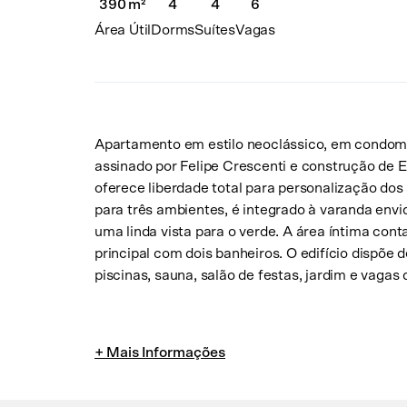
4
6
390 m²
4
Dorms
Vagas
Área Útil
Suítes
Apartamento em estilo neoclássico, em condomí
assinado por Felipe Crescenti e construção de El
oferece liberdade total para personalização dos
para três ambientes, é integrado à varanda envi
uma linda vista para o verde. A área íntima cont
principal com dois banheiros. O edifício dispõe
piscinas, sauna, salão de festas, jardim e vaga