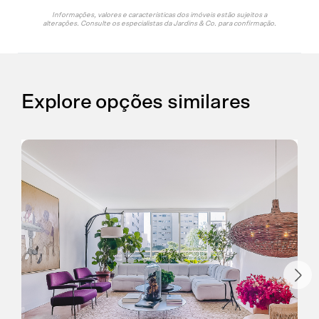
23
24
25
26
27
28
29
Informações, valores e características dos imóveis estão sujeitos a
COPIAR
alterações. Consulte os especialistas da Jardins & Co. para confirmação.
30
31
1
2
3
4
5
CONTINUAR
Explore opções similares