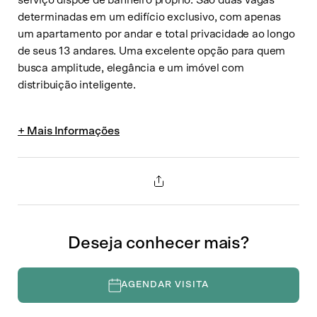
determinadas em um edifício exclusivo, com apenas
um apartamento por andar e total privacidade ao longo
de seus 13 andares. Uma excelente opção para quem
busca amplitude, elegância e um imóvel com
distribuição inteligente.
Solicite uma visita
Escolha a data no calendário
Agosto de 2026
Compartilhar
Dom
Seg
Ter
Qua
Qui
Sex
Sáb
26
27
28
29
30
31
1
Deseja conhecer mais?
6
2
3
4
5
7
8
Whatsapp
Facebook
Messenger
9
10
11
12
13
14
15
AGENDAR VISITA
16
17
18
19
20
21
22
Email
LinkedIn
Twitter