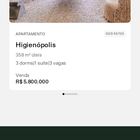
APARTAMENTO
COD 55723
Higienópolis
358 m² úteis
3 dorms
|
1 suíte
|
3 vagas
Venda
R$ 5.800.000