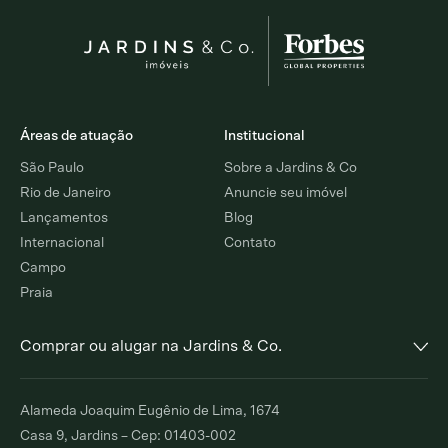
Áreas de atuação
Institucional
São Paulo
Sobre a Jardins & Co
Rio de Janeiro
Anuncie seu imóvel
Lançamentos
Blog
Internacional
Contato
Campo
Praia
Comprar ou alugar na Jardins & Co.
Alto de Pinheiros
Jardim Europa
Alameda Joaquim Eugênio de Lima, 1674
Comprar
Alugar
Comprar
Alugar
Casa 9, Jardins – Cep: 01403-002