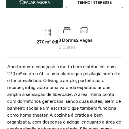
FALAR AGORA
TENHO INTERESSE
3
Dorms
2
Vagas
270 m²
útil
2 Suítes
Apartamento espaçoso e muito bem distribuído, com
270 m² de área útil e uma planta que privilegia conforto
e funcionalidade. O living é amplo, perfeito para
receber, integrado a uma varanda espetacular que
amplia a sensação de liberdade. A área íntima conta
com dormitórios generosos, sendo duas suítes, além de
banheiro social e um escritório que também funciona
como home theater. A cozinha é prática e bem
organizada, com despensa e adega, enquanto a área de
serviço dispõe de banheiro próprio. São duas vagas