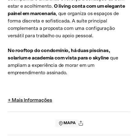
estar e acolhimento.
O living conta com um elegante
painel em marcenaria
, que organiza os espaços de
forma discreta e sofisticada. A suíte principal
complementa a proposta com uma configuração
versátil para trabalho ou apoio pessoal.
No rooftop do condomínio, há duas piscinas,
solarium e academia com vista para o skyline
que
ampliam a experiência de morar em um
Solicite uma visita
empreendimento assinado.
Escolha a data no calendário
Agosto de 2026
Dom
Seg
Ter
Qua
Qui
Sex
Sáb
26
27
28
29
30
31
1
MAPA
Compartilhar
6
2
3
4
5
7
8