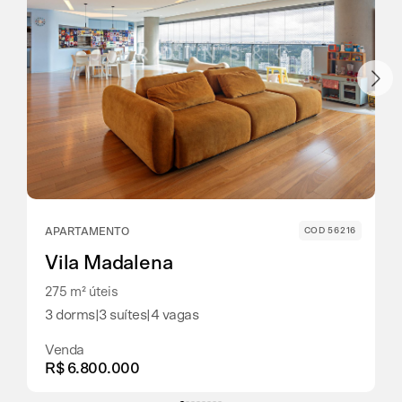
APARTAMENTO
COD 56216
Vila Madalena
275 m² úteis
3 dorms
|
3 suítes
|
4 vagas
Venda
R$ 6.800.000