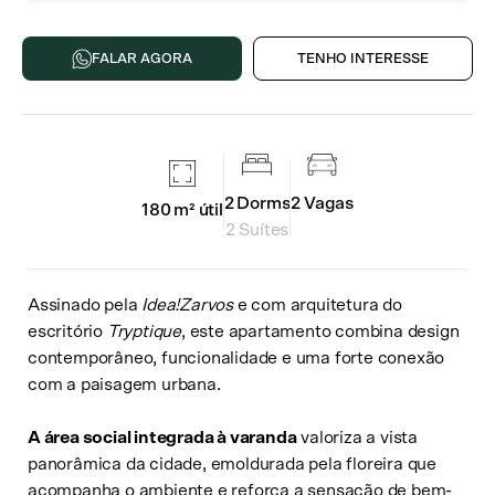
FALAR AGORA
TENHO INTERESSE
2
Dorms
2
Vagas
180 m²
útil
2 Suítes
Assinado pela
Idea!Zarvos
e com arquitetura do
escritório
Tryptique
, este apartamento combina design
contemporâneo, funcionalidade e uma forte conexão
com a paisagem urbana.
A área social integrada à varanda
valoriza a vista
panorâmica da cidade, emoldurada pela floreira que
acompanha o ambiente e reforça a sensação de bem-