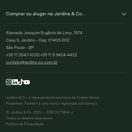
Comprar ou alugar na Jardins & Co.
Alto de Pinheiros
Jardim Europa
Alameda Joaquim Eugênio de Lima, 1674
Comprar
Alugar
Comprar
Alugar
Casa 9, Jardins – Cep: 01403-002
São Paulo – SP
Moema Índios
Paraíso
+55 11 3047-1033
|
+55 11 9 9424-4422
Comprar
Alugar
Comprar
Alugar
contato@jardins-co.com.br
Brooklin
Ibirapuera
Comprar
Alugar
Comprar
Moema Pássaros
Pinheiros
Comprar
Alugar
Comprar
Alugar
Jardins & Co. é representante exclusivo da Forbes Global
Campo Belo
Itaim Bibi
Properties. Forbes® é uma marca registrada sob licença.
Comprar
Alugar
Comprar
Alugar
ⓒ Jardins & Co. 2025 — CRECI 27.854-J
Todos os direitos reservados
Jardim Paulista
Morumbi
Política de Privacidade
Comprar
Alugar
Comprar
Alugar