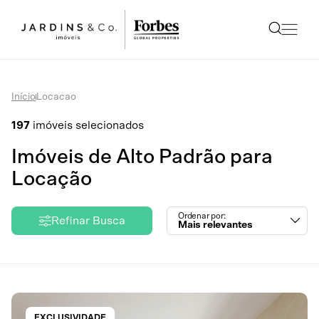
Início
Locacao
197
imóveis selecionados
Imóveis de Alto Padrão para
Locação
Ordenar por:
Refinar Busca
Mais relevantes
EXCLUSIVIDADE