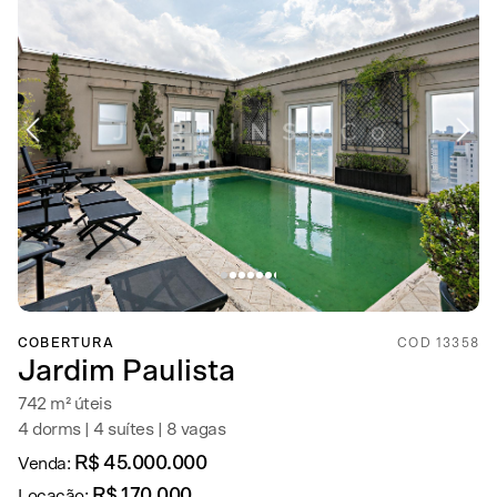
COBERTURA
COD 13358
Jardim Paulista
742 m² úteis
4 dorms | 4 suítes | 8 vagas
R$ 45.000.000
Venda:
R$ 170.000
Locação: