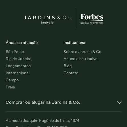
Áreas de atuação
Institucional
São Paulo
Sobre a Jardins & Co
Rio de Janeiro
Anuncie seu imóvel
Lançamentos
Blog
Internacional
Contato
Campo
Praia
Comprar ou alugar na Jardins & Co.
Alto de Pinheiros
Jardim Europa
Alameda Joaquim Eugênio de Lima, 1674
Comprar
Alugar
Comprar
Alugar