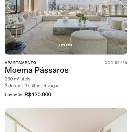
APARTAMENTO
COD 59438
Moema Pássaros
280 m² úteis
3 dorms | 3 suítes | 4 vagas
R$ 130.000
Locação: