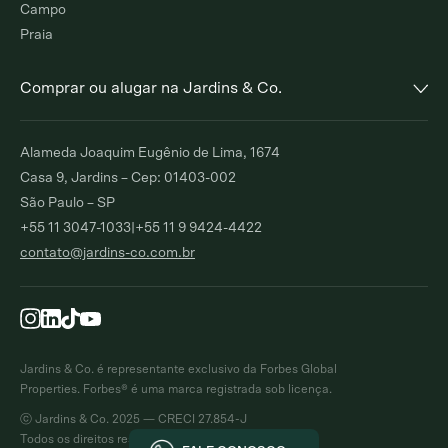
Campo
Praia
Comprar ou alugar na Jardins & Co.
Alto de Pinheiros
Jardim Europa
Alameda Joaquim Eugênio de Lima, 1674
Comprar
Alugar
Comprar
Alugar
Casa 9, Jardins – Cep: 01403-002
São Paulo – SP
Moema Índios
Paraíso
+55 11 3047-1033
|
+55 11 9 9424-4422
Comprar
Alugar
Comprar
Alugar
contato@jardins-co.com.br
Brooklin
Ibirapuera
Comprar
Alugar
Comprar
Moema Pássaros
Pinheiros
Comprar
Alugar
Comprar
Alugar
Jardins & Co. é representante exclusivo da Forbes Global
Campo Belo
Itaim Bibi
Properties. Forbes® é uma marca registrada sob licença.
Comprar
Alugar
Comprar
Alugar
ⓒ Jardins & Co. 2025 — CRECI 27.854-J
Todos os direitos reservados