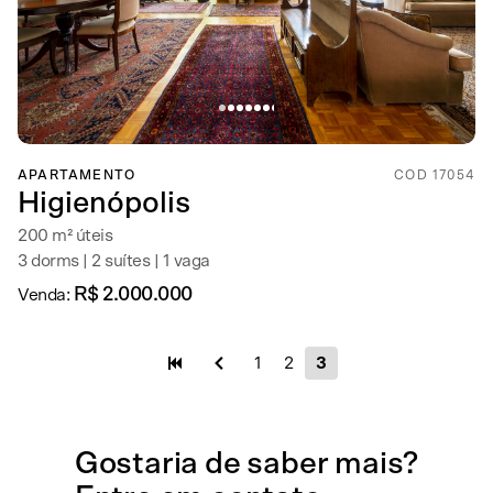
APARTAMENTO
COD 17054
Higienópolis
200 m² úteis
3 dorms | 2 suítes | 1 vaga
R$ 2.000.000
Venda:
1
2
3
Gostaria de
saber mais
?