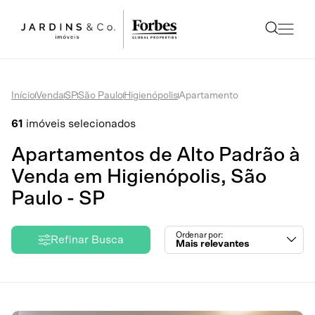
Início
Venda
SP
São Paulo
Higienópolis
Apartamento
61
imóveis selecionados
Apartamentos de Alto Padrão à
Venda em Higienópolis, São
Paulo - SP
Ordenar por:
Refinar Busca
Mais relevantes