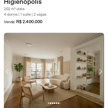
Higienópolis
202 m² úteis
4 dorms | 1 suíte | 2 vagas
R$ 2.400.000
Venda: