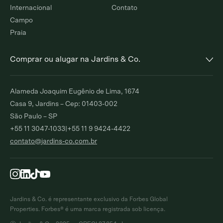
Internacional
Contato
Campo
Praia
Comprar ou alugar na Jardins & Co.
Alto de Pinheiros
Jardim Europa
Alameda Joaquim Eugênio de Lima, 1674
Comprar
Alugar
Comprar
Alugar
Casa 9, Jardins – Cep: 01403-002
São Paulo – SP
Moema Índios
Paraíso
+55 11 3047-1033
|
+55 11 9 9424-4422
Comprar
Alugar
Comprar
Alugar
contato@jardins-co.com.br
Brooklin
Ibirapuera
Comprar
Alugar
Comprar
Moema Pássaros
Pinheiros
Comprar
Alugar
Comprar
Alugar
Jardins & Co. é representante exclusivo da Forbes Global
Campo Belo
Itaim Bibi
Properties. Forbes® é uma marca registrada sob licença.
Comprar
Alugar
Comprar
Alugar