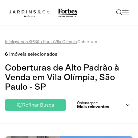
Início
Venda
SP
São Paulo
Vila Olímpia
Cobertura
6
imóveis selecionados
Coberturas de Alto Padrão à
Venda em Vila Olímpia, São
Paulo - SP
Ordenar por:
Refinar Busca
Mais relevantes