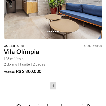
COBERTURA
COD 56899
Vila Olímpia
135 m² úteis
2 dorms | 1 suíte | 2 vagas
R$ 2.800.000
Venda:
1