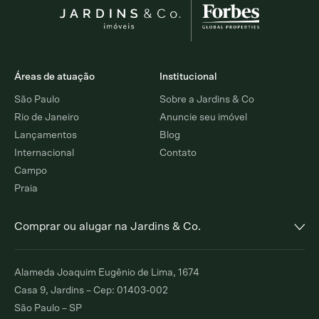
Áreas de atuação
Institucional
São Paulo
Sobre a Jardins & Co
Rio de Janeiro
Anuncie seu imóvel
Lançamentos
Blog
Internacional
Contato
Campo
Praia
Comprar ou alugar na Jardins & Co.
Alto de Pinheiros
Jardim Europa
Alameda Joaquim Eugênio de Lima, 1674
Comprar
Alugar
Comprar
Alugar
Casa 9, Jardins – Cep: 01403-002
São Paulo – SP
Moema Índios
Paraíso