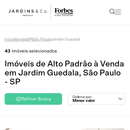
Início
Venda
SP
São Paulo
Jardim Guedala
43
imóveis selecionados
Imóveis de Alto Padrão à Venda
em Jardim Guedala, São Paulo
- SP
Ordenar por:
Refinar Busca
Menor valor