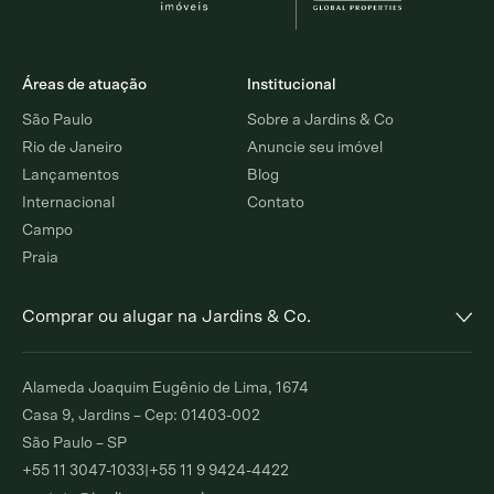
Áreas de atuação
Institucional
São Paulo
Sobre a Jardins & Co
Rio de Janeiro
Anuncie seu imóvel
Lançamentos
Blog
Internacional
Contato
Campo
Praia
Comprar ou alugar na Jardins & Co.
Alto de Pinheiros
Jardim Europa
Alameda Joaquim Eugênio de Lima, 1674
Comprar
Alugar
Comprar
Alugar
Casa 9, Jardins – Cep: 01403-002
São Paulo – SP
Moema Índios
Paraíso
+55 11 3047-1033
|
+55 11 9 9424-4422
Comprar
Alugar
Comprar
Alugar