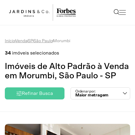
Início
Venda
SP
São Paulo
Morumbi
34
imóveis selecionados
Imóveis de Alto Padrão à Venda
em Morumbi, São Paulo - SP
Ordenar por:
Refinar Busca
Maior metragem