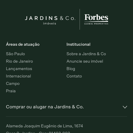
Áreas de atuação
Institucional
São Paulo
Sobre a Jardins & Co
Rio de Janeiro
Anuncie seu imóvel
Lançamentos
Blog
Internacional
Contato
Campo
Praia
Comprar ou alugar na Jardins & Co.
Alto de Pinheiros
Jardim Europa
Alameda Joaquim Eugênio de Lima, 1674
Comprar
Alugar
Comprar
Alugar