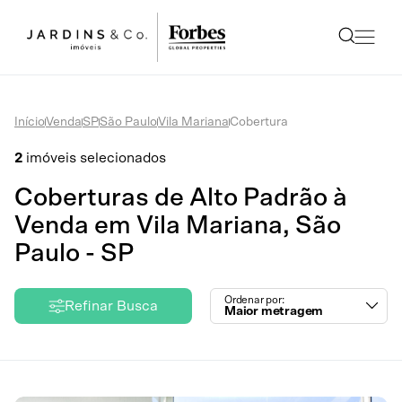
Início
Venda
SP
São Paulo
Vila Mariana
Cobertura
2
imóveis selecionados
Coberturas de Alto Padrão à
Venda em Vila Mariana, São
Paulo - SP
Ordenar por:
Refinar Busca
Maior metragem