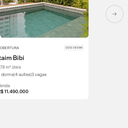
OBERTURA
COD 26399
COBERTURA D
Itaim Bibi
Itaim Bib
78 m² úteis
290 m² úteis
 dorms
|
4 suítes
|
3 vagas
2 dorms
|
2 su
enda
Venda
$ 11.490.000
R$ 10.000.