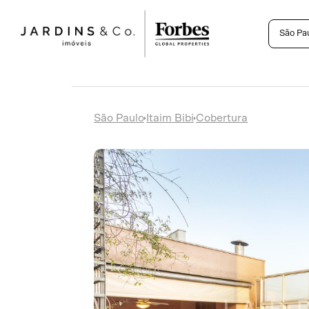
São Pa
São Paulo
Itaim Bibi
Cobertura