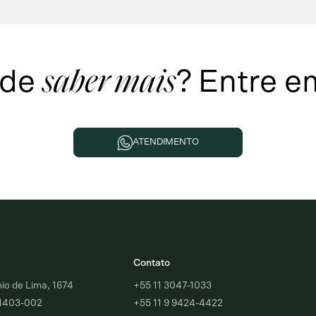
 de
?
Entre e
saber mais
ATENDIMENTO
Contato
o de Lima, 1674
+55 11 3047-1033
01403-002
+55 11 9 9424-4422