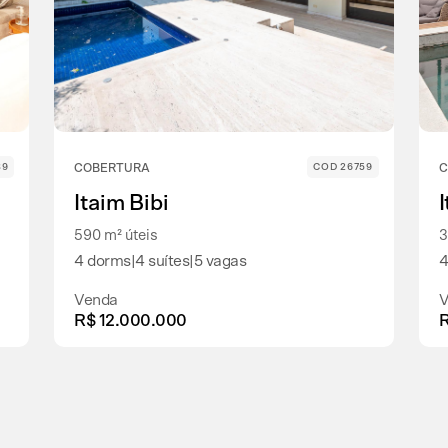
39
COBERTURA
COD 26759
C
Itaim Bibi
590 m² úteis
3
4 dorms
|
4 suítes
|
5 vagas
4
Venda
V
R$ 12.000.000
R