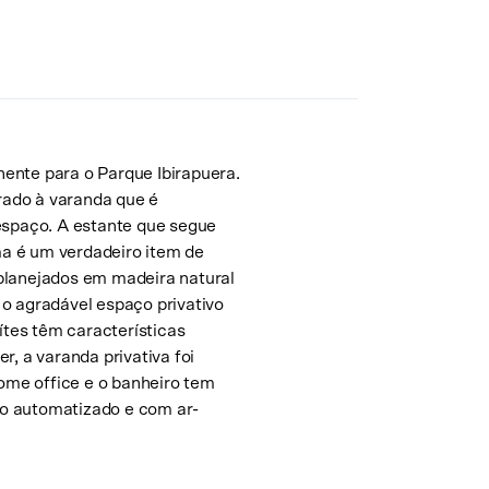
ente para o Parque Ibirapuera.
grado à varanda que é
 espaço. A estante que segue
ima é um verdadeiro item de
planejados em madeira natural
 o agradável espaço privativo
uítes têm características
r, a varanda privativa foi
me office e o banheiro tem
o automatizado e com ar-
Solicite uma visita
Escolha a data no calendário