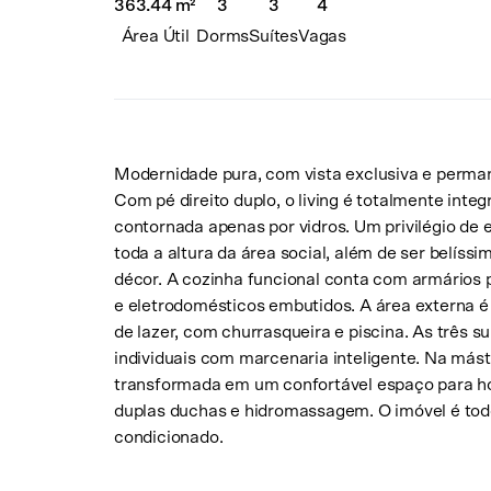
3
4
363.44 m²
3
Dorms
Vagas
Área Útil
Suítes
Modernidade pura, com vista exclusiva e perman
Com pé direito duplo, o living é totalmente inte
contornada apenas por vidros. Um privilégio de
toda a altura da área social, além de ser belíss
décor. A cozinha funcional conta com armários 
e eletrodomésticos embutidos. A área externa é
de lazer, com churrasqueira e piscina. As três s
individuais com marcenaria inteligente. Na máste
transformada em um confortável espaço para ho
duplas duchas e hidromassagem. O imóvel é tod
condicionado.