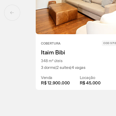
COBERTURA
COD 571
Itaim Bibi
348 m² úteis
3 dorms
|
2 suítes
|
4 vagas
Venda
Locação
R$ 12.900.000
R$ 45.000