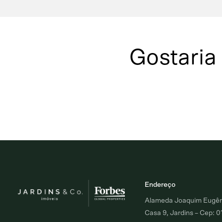
Gostaria
Endereço
Alameda Joaquim Eugêni
Casa 9, Jardins – Cep: 