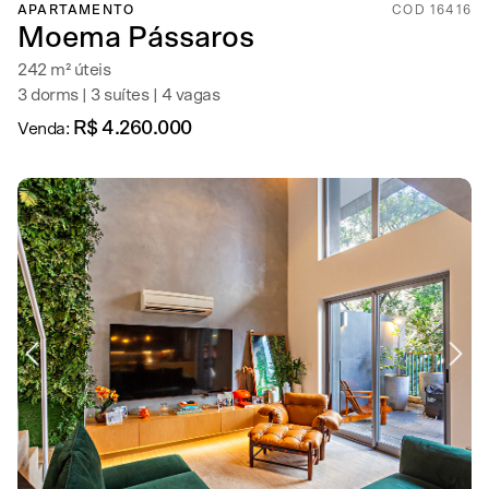
APARTAMENTO
COD 16416
Moema Pássaros
242 m² úteis
3 dorms | 3 suítes | 4 vagas
R$ 4.260.000
Venda: