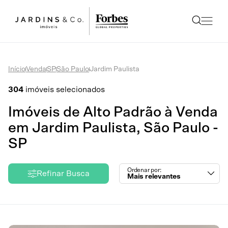
Início
Venda
SP
São Paulo
Jardim Paulista
304
imóveis selecionados
Imóveis de Alto Padrão à Venda
em Jardim Paulista, São Paulo -
SP
Ordenar por:
Refinar Busca
Mais relevantes