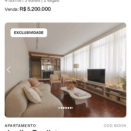
4 dorms | 3 suítes | 2 vagas
R$ 5.200.000
Venda:
EXCLUSIVIDADE
APARTAMENTO
COD 60304