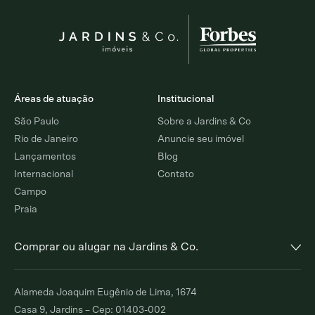
Áreas de atuação
Institucional
São Paulo
Sobre a Jardins & Co
Rio de Janeiro
Anuncie seu imóvel
Lançamentos
Blog
Internacional
Contato
Campo
Praia
Comprar ou alugar na Jardins & Co.
Alto de Pinheiros
Jardim Europa
Alameda Joaquim Eugênio de Lima, 1674
Comprar
Alugar
Comprar
Alugar
Casa 9, Jardins – Cep: 01403-002