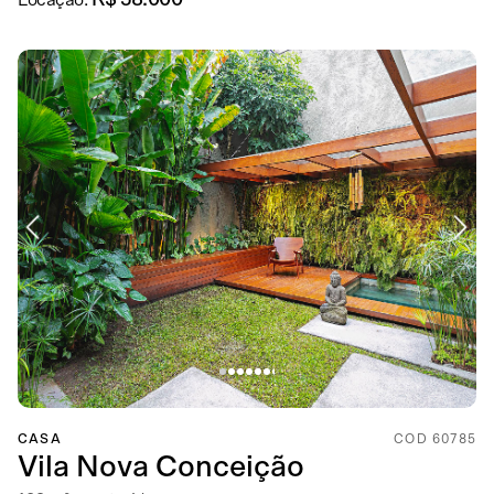
R$ 58.000
Locação:
CASA
COD 60785
Vila Nova Conceição