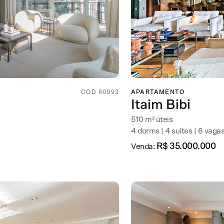
COD 60993
APARTAMENTO
Itaim Bibi
510 m² úteis
4 dorms | 4 suítes | 6 vaga
R$ 35.000.000
Venda: