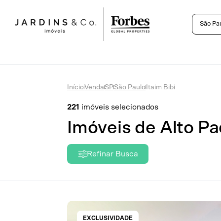
São Pa
Início
Venda
SP
São Paulo
Itaim Bibi
221
imóveis selecionados
Imóveis de Alto Pa
Refinar Busca
EXCLUSIVIDADE