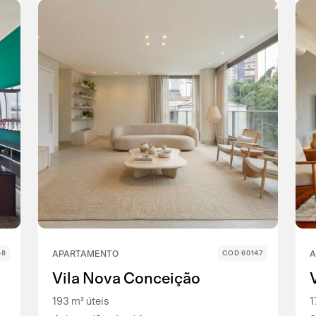
48
APARTAMENTO
COD 60147
A
Vila Nova Conceição
193 m² úteis
1