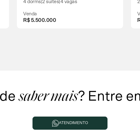
4 dorms
|
2 suítes
|
4 vagas
2
Venda
V
R$ 5.500.000
R
 de
?
Entre e
saber mais
ATENDIMENTO