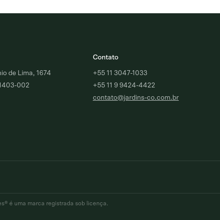
Contato
o de Lima, 1674
+55 11 3047-1033
01403-002
+55 11 9 9424-4422
contato@jardins-co.com.br
dios
Paraíso
Brooklin
es® é uma marca registrada sob licença.
lugar
Comprar
Alugar
Comprar
Alugar