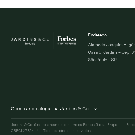
Endereço
Alameda Joaquim Eugêni
Casa 9, Jardins – Cep: 
São Paulo – SP
Comprar ou alugar na Jardins & Co.
Alto de Pinheiros
Jardim Europa
Moema Ín
Jardins & Co. é representante exclusivo da Forbes Global
Properties. Forb
Comprar
Alugar
Comprar
Alugar
Comprar
A
CRECI 27.854-J — Todos os direitos reservados