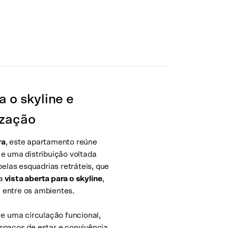
a o skyline e
ização
ra
, este apartamento reúne
e uma distribuição voltada
pelas esquadrias retráteis, que
a
vista aberta para o skyline
,
 entre os ambientes.
 uma circulação funcional,
spaços de estar e convivência.