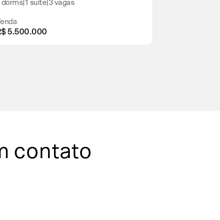
 dorms
|
1 suíte
|
3 vagas
3 dorms
|
3 su
enda
Venda
$ 5.500.000
R$ 5.400.0
m contato