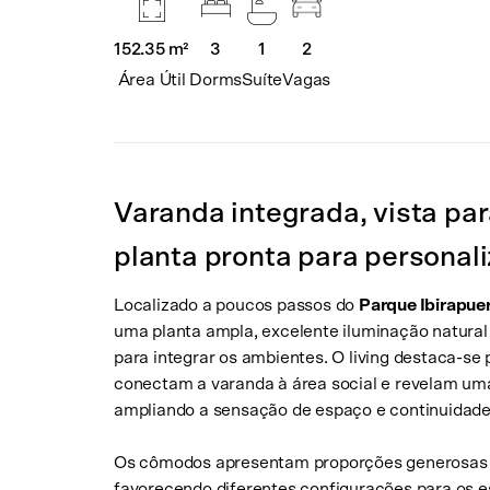
3
2
152.35 m²
1
Dorms
Vagas
Área Útil
Suíte
Varanda integrada, vista par
planta pronta para personal
Localizado a poucos passos do
Parque Ibirapue
uma planta ampla, excelente iluminação natural 
para integrar os ambientes. O living destaca-se 
conectam a varanda à área social e revelam um
ampliando a sensação de espaço e continuidade
Os cômodos apresentam proporções generosas e
favorecendo diferentes configurações para os e