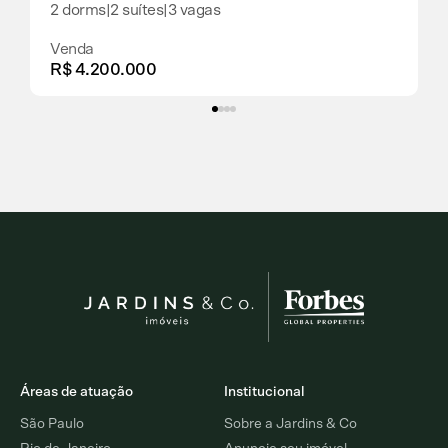
2 dorms
|
2 suítes
|
3 vagas
Venda
R$ 4.200.000
Áreas de atuação
Institucional
São Paulo
Sobre a Jardins & Co