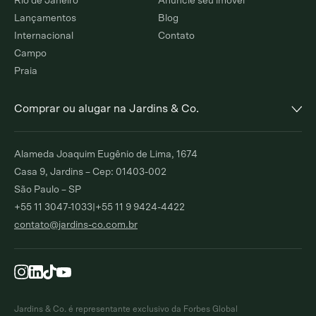
Rio de Janeiro
Anuncie seu imóvel
Lançamentos
Blog
Internacional
Contato
Campo
Praia
Comprar ou alugar na Jardins & Co.
Alto de Pinheiros
Jardim Europa
Alameda Joaquim Eugênio de Lima, 1674
Comprar
Alugar
Comprar
Alugar
Casa 9, Jardins – Cep: 01403-002
São Paulo – SP
Moema Índios
Paraíso
+55 11 3047-1033
|
+55 11 9 9424-4422
Comprar
Alugar
Comprar
Alugar
contato@jardins-co.com.br
Brooklin
Ibirapuera
Comprar
Alugar
Comprar
Moema Pássaros
Pinheiros
Comprar
Alugar
Comprar
Alugar
Jardins & Co. é representante exclusivo da Forbes Global