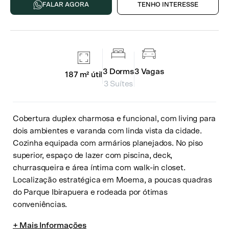
FALAR AGORA
TENHO INTERESSE
3
Dorms
3
Vagas
187 m²
útil
3 Suítes
Cobertura duplex charmosa e funcional, com living para
dois ambientes e varanda com linda vista da cidade.
Cozinha equipada com armários planejados. No piso
superior, espaço de lazer com piscina, deck,
churrasqueira e área íntima com walk-in closet.
Localização estratégica em Moema, a poucas quadras
do Parque Ibirapuera e rodeada por ótimas
conveniências.