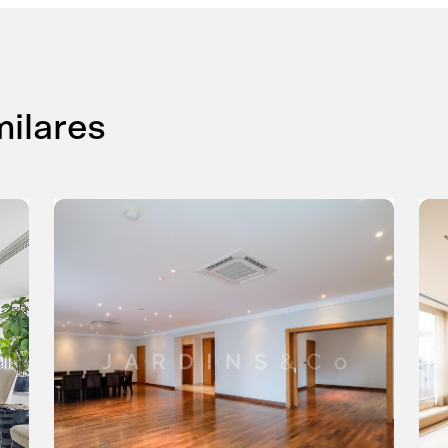
Dom
Seg
Ter
Qua
Qui
Sex
Sáb
26
27
28
29
30
31
1
8
2
3
4
5
6
7
milares
9
10
11
12
13
14
15
16
17
18
19
20
21
22
23
24
25
26
27
28
29
30
31
1
2
3
4
5
CONTINUAR