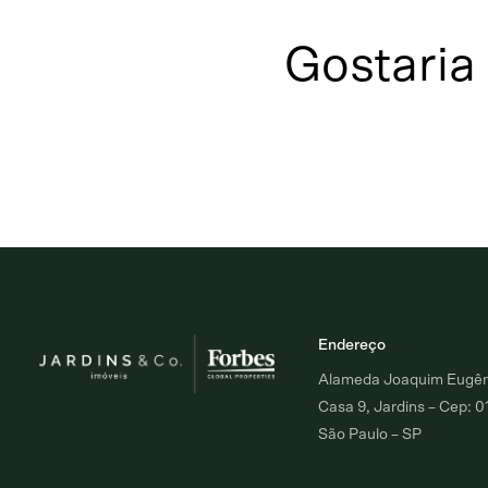
Gostaria
Endereço
Alameda Joaquim Eugêni
Casa 9, Jardins – Cep: 
São Paulo – SP