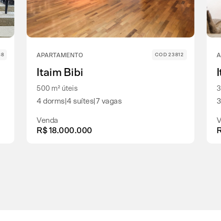
88
APARTAMENTO
COD 23812
A
Itaim Bibi
500 m² úteis
3
4 dorms
|
4 suítes
|
7 vagas
3
Venda
V
R$ 18.000.000
R