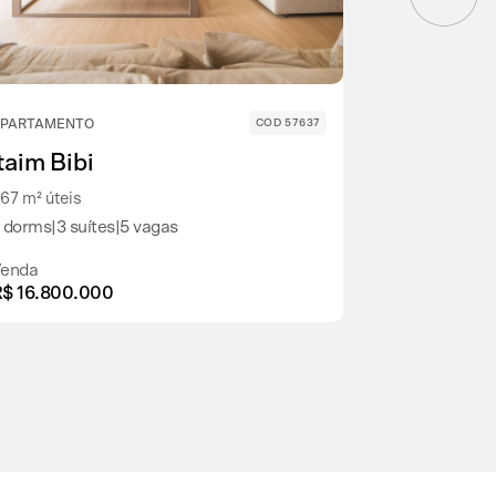
PARTAMENTO
COD 57637
APARTAMENT
Itaim Bibi
Itaim Bib
67 m² úteis
462 m² úteis
 dorms
|
3 suítes
|
5 vagas
4 dorms
|
4 su
enda
Venda
$ 16.800.000
R$ 15.425.