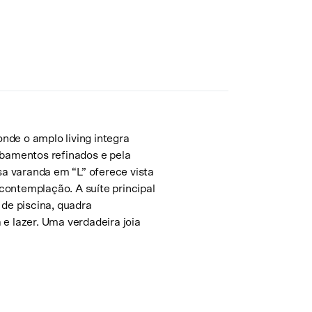
nde o amplo living integra
abamentos refinados e pela
a varanda em “L” oferece vista
contemplação. A suíte principal
 de piscina, quadra
 e lazer. Uma verdadeira joia
Solicite uma visita
Escolha a data no calendário
Agosto de 2026