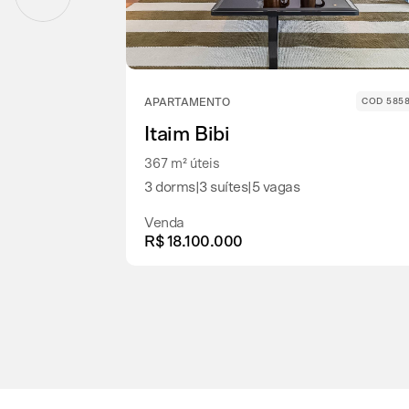
APARTAMENTO
COD 585
Itaim Bibi
367 m² úteis
3 dorms
|
3 suítes
|
5 vagas
Venda
R$ 18.100.000