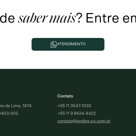
 de
?
Entre e
saber mais
ATENDIMENTO
Contato
o de Lima, 1674
+55 11 3047-1033
01403-002
+55 11 9 9424-4422
contato@jardins-co.com.br