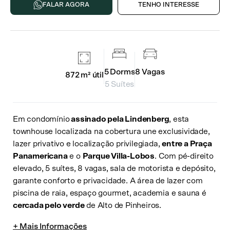
FALAR AGORA
TENHO INTERESSE
5
Dorms
8
Vagas
872 m²
útil
5 Suítes
Em condomínio
assinado pela Lindenberg
, esta
townhouse localizada na cobertura une exclusividade,
lazer privativo e localização privilegiada,
entre a Praça
Panamericana
e o
Parque Villa-Lobos
. Com pé-direito
elevado, 5 suítes, 8 vagas, sala de motorista e depósito,
garante conforto e privacidade. A área de lazer com
piscina de raia, espaço gourmet, academia e sauna é
cercada pelo verde
de Alto de Pinheiros.