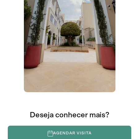
Agosto de 2026
Dom
Seg
Ter
Qua
Qui
Sex
Sáb
26
27
28
29
30
31
1
6
2
3
4
5
7
8
9
10
11
12
13
14
15
16
17
18
19
20
21
22
23
24
25
26
27
28
29
30
31
1
2
3
4
5
CONTINUAR
Deseja conhecer mais?
AGENDAR VISITA