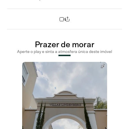
Compartilhar
Prazer de morar
Whatsapp
Facebook
Messenger
Aperte o play e sinta a atmosfera única deste imóvel
Email
LinkedIn
Twitter
COPIAR
Solicite uma visita
Escolha a data no calendário