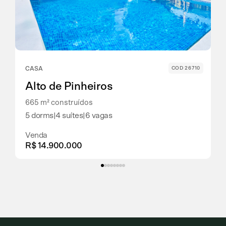
CASA
COD 26710
Alto de Pinheiros
665 m² construídos
5 dorms
|
4 suítes
|
6 vagas
Venda
R$ 14.900.000