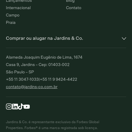
Lançamentos
Blog
Internacional
Contato
Campo
Praia
Comprar ou alugar na Jardins & Co.
Alto de Pinheiros
Jardim Europa
Alameda Joaquim Eugênio de Lima, 1674
Comprar
Alugar
Comprar
Alugar
Casa 9, Jardins – Cep: 01403-002
São Paulo – SP
Moema Índios
Paraíso
+55 11 3047-1033
|
+55 11 9 9424-4422
Comprar
Alugar
Comprar
Alugar
contato@jardins-co.com.br
Brooklin
Ibirapuera
Comprar
Alugar
Comprar
Moema Pássaros
Pinheiros
Comprar
Alugar
Comprar
Alugar
Jardins & Co. é representante exclusivo da Forbes Global
Campo Belo
Itaim Bibi
Properties. Forbes® é uma marca registrada sob licença.