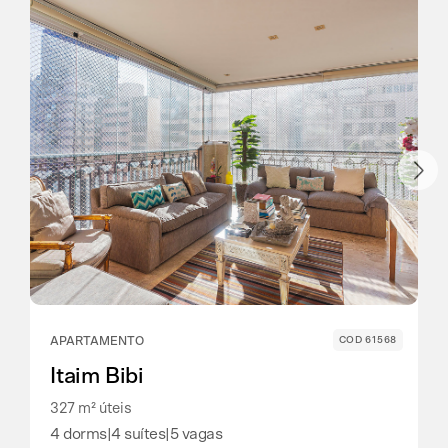
APARTAMENTO
COD 61568
Itaim Bibi
327 m² úteis
4 dorms
|
4 suítes
|
5 vagas