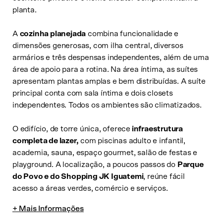
planta.
A
cozinha planejada
combina funcionalidade e
dimensões generosas, com ilha central, diversos
armários e três despensas independentes, além de uma
área de apoio para a rotina. Na área íntima, as suítes
apresentam plantas amplas e bem distribuídas. A suíte
principal conta com sala íntima e dois closets
independentes. Todos os ambientes são climatizados.
O edifício, de torre única, oferece
infraestrutura
Solicite uma visita
completa de lazer,
com piscinas adulto e infantil,
academia, sauna, espaço gourmet, salão de festas e
Escolha a data no calendário
playground. A localização, a poucos passos do
Parque
Agosto de 2026
do Povo e do Shopping JK Iguatemi
, reúne fácil
acesso a áreas verdes, comércio e serviços.
Dom
Seg
Ter
Qua
Qui
Sex
Sáb
26
27
28
29
30
31
1