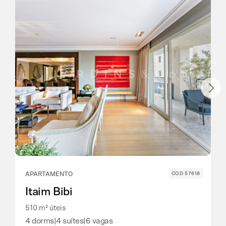
APARTAMENTO
COD 57618
Itaim Bibi
510 m² úteis
4 dorms
|
4 suítes
|
6 vagas