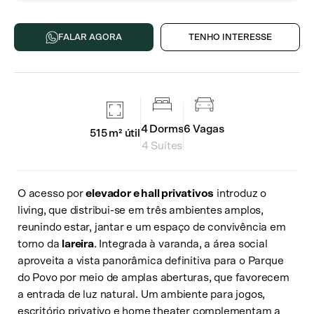
FALAR AGORA
TENHO INTERESSE
4
Dorms
6
Vagas
515 m²
útil
4 Suítes
O acesso por
elevador e hall privativos
introduz o
living, que distribui-se em três ambientes amplos,
reunindo estar, jantar e um espaço de convivência em
torno da
lareira
. Integrada à varanda, a área social
aproveita a vista panorâmica definitiva para o Parque
do Povo por meio de amplas aberturas, que favorecem
a entrada de luz natural. Um ambiente para jogos,
escritório privativo e home theater complementam a