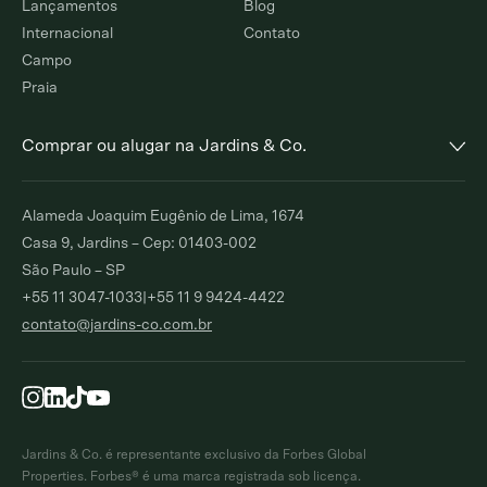
Lançamentos
Blog
Internacional
Contato
Campo
Praia
Comprar ou alugar na Jardins & Co.
Alto de Pinheiros
Jardim Europa
Alameda Joaquim Eugênio de Lima, 1674
Comprar
Alugar
Comprar
Alugar
Casa 9, Jardins – Cep: 01403-002
São Paulo – SP
Moema Índios
Paraíso
+55 11 3047-1033
|
+55 11 9 9424-4422
Comprar
Alugar
Comprar
Alugar
contato@jardins-co.com.br
Brooklin
Ibirapuera
Comprar
Alugar
Comprar
Moema Pássaros
Pinheiros
Comprar
Alugar
Comprar
Alugar
Jardins & Co. é representante exclusivo da Forbes Global
Campo Belo
Itaim Bibi
Properties. Forbes® é uma marca registrada sob licença.