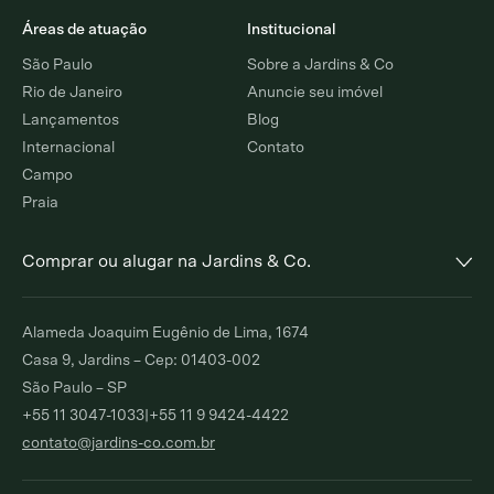
Áreas de atuação
Institucional
São Paulo
Sobre a Jardins & Co
Rio de Janeiro
Anuncie seu imóvel
Lançamentos
Blog
Internacional
Contato
Campo
Praia
Comprar ou alugar na Jardins & Co.
Alto de Pinheiros
Jardim Europa
Alameda Joaquim Eugênio de Lima, 1674
Comprar
Alugar
Comprar
Alugar
Casa 9, Jardins – Cep: 01403-002
São Paulo – SP
Moema Índios
Paraíso
+55 11 3047-1033
|
+55 11 9 9424-4422
Comprar
Alugar
Comprar
Alugar
contato@jardins-co.com.br
Brooklin
Ibirapuera
Comprar
Alugar
Comprar