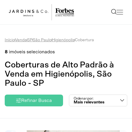
Início
Venda
SP
São Paulo
Higienópolis
Cobertura
8
imóveis selecionados
Coberturas de Alto Padrão à
Venda em Higienópolis, São
Paulo - SP
Ordenar por:
Refinar Busca
Mais relevantes