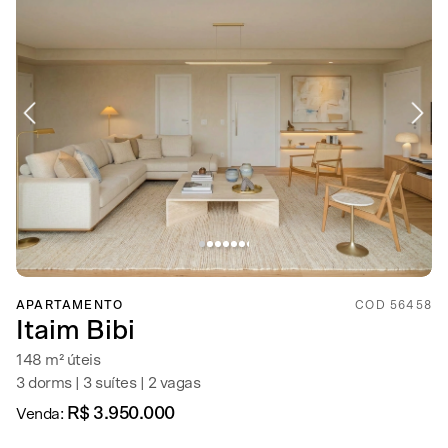
APARTAMENTO
COD 56458
Itaim Bibi
148 m² úteis
3 dorms | 3 suítes | 2 vagas
R$ 3.950.000
Venda: