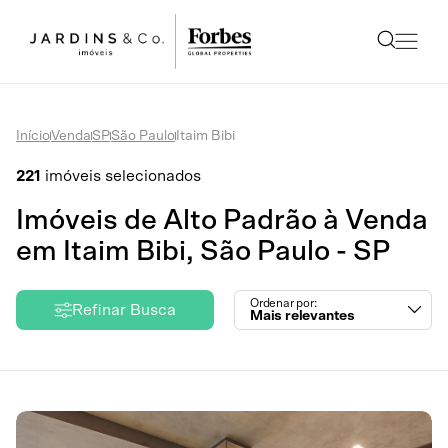
Início
Venda
SP
São Paulo
Itaim Bibi
221
imóveis selecionados
Imóveis de Alto Padrão à Venda
em Itaim Bibi, São Paulo - SP
Ordenar por:
Refinar Busca
Mais relevantes