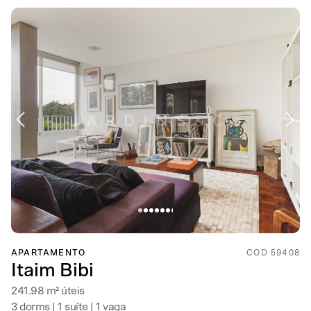
APARTAMENTO
COD 59408
Itaim Bibi
241.98 m² úteis
3 dorms | 1 suíte | 1 vaga