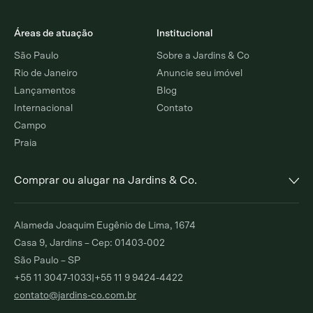
Áreas de atuação
Institucional
São Paulo
Sobre a Jardins & Co
Rio de Janeiro
Anuncie seu imóvel
Lançamentos
Blog
Internacional
Contato
Campo
Praia
Comprar ou alugar na Jardins & Co.
Alto de Pinheiros
Jardim Europa
Alameda Joaquim Eugênio de Lima, 1674
Comprar
Alugar
Comprar
Alugar
Casa 9, Jardins – Cep: 01403-002
São Paulo – SP
Moema Índios
Paraíso
+55 11 3047-1033
|
+55 11 9 9424-4422
Comprar
Alugar
Comprar
Alugar
contato@jardins-co.com.br
Brooklin
Ibirapuera