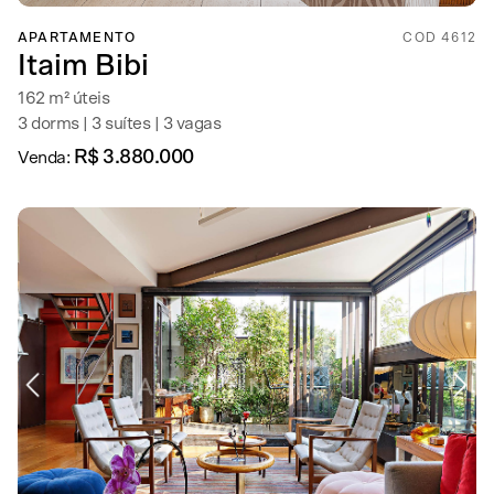
APARTAMENTO
COD 4612
Itaim Bibi
162 m² úteis
3 dorms | 3 suítes | 3 vagas
R$ 3.880.000
Venda: