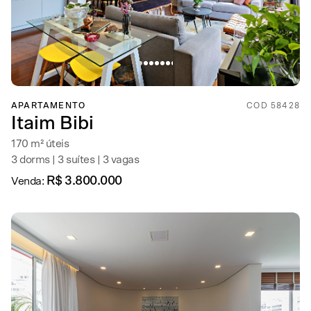
APARTAMENTO
COD 58428
Itaim Bibi
170 m² úteis
3 dorms | 3 suítes | 3 vagas
R$ 3.800.000
Venda: