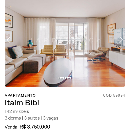
APARTAMENTO
COD 59694
Itaim Bibi
142 m² úteis
3 dorms | 3 suítes | 3 vagas
R$ 3.750.000
Venda: