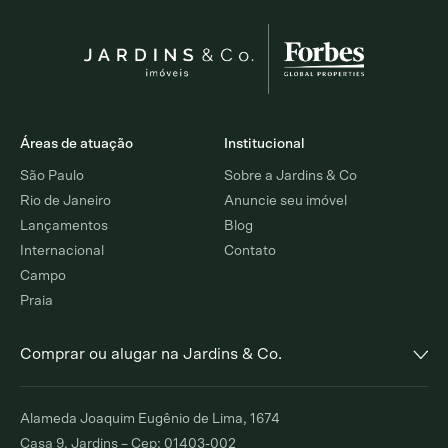
Áreas de atuação
Institucional
São Paulo
Sobre a Jardins & Co
Rio de Janeiro
Anuncie seu imóvel
Lançamentos
Blog
Internacional
Contato
Campo
Praia
Comprar ou alugar na Jardins & Co.
Alto de Pinheiros
Jardim Europa
Alameda Joaquim Eugênio de Lima, 1674
Comprar
Alugar
Comprar
Alugar
Casa 9, Jardins – Cep: 01403-002