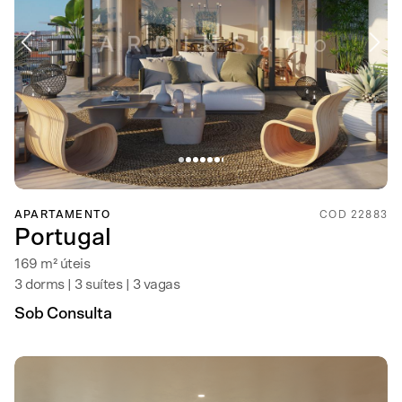
APARTAMENTO
COD 22883
Portugal
169 m² úteis
3 dorms | 3 suítes | 3 vagas
Sob Consulta