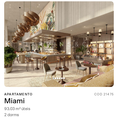
APARTAMENTO
COD 21475
Miami
93.03 m² úteis
2 dorms