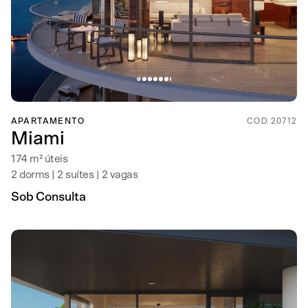
APARTAMENTO
COD 20712
Miami
174 m² úteis
2 dorms | 2 suítes | 2 vagas
Sob Consulta