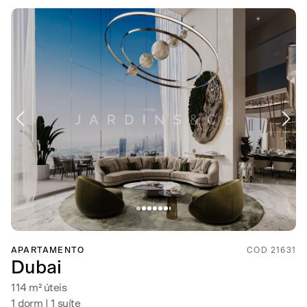
APARTAMENTO
COD 21631
Dubai
114 m² úteis
1 dorm | 1 suíte