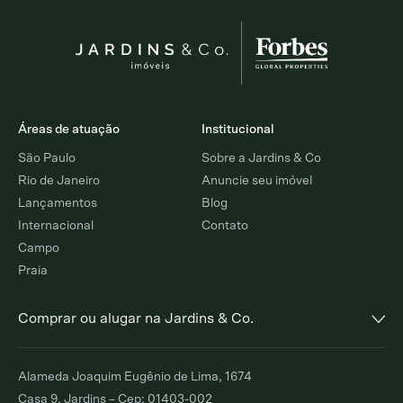
Áreas de atuação
Institucional
São Paulo
Sobre a Jardins & Co
Rio de Janeiro
Anuncie seu imóvel
Lançamentos
Blog
Internacional
Contato
Campo
Praia
Comprar ou alugar na Jardins & Co.
Alto de Pinheiros
Jardim Europa
Alameda Joaquim Eugênio de Lima, 1674
Comprar
Alugar
Comprar
Alugar
Casa 9, Jardins – Cep: 01403-002