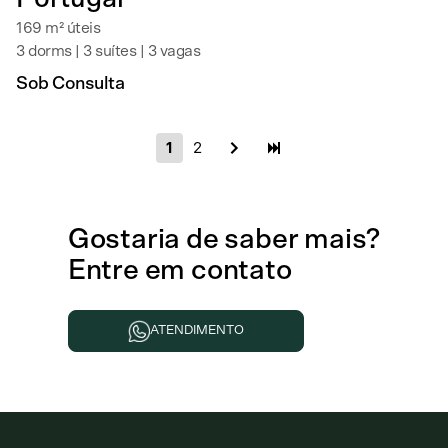
169 m² úteis
3 dorms | 3 suítes | 3 vagas
Sob Consulta
1
2
Gostaria de
saber mais
?
Entre em contato
ATENDIMENTO