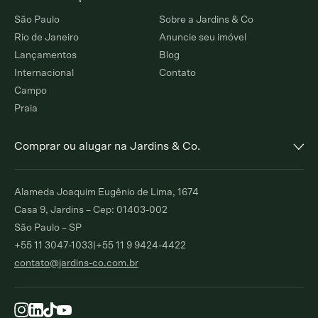
São Paulo
Sobre a Jardins & Co
Rio de Janeiro
Anuncie seu imóvel
Lançamentos
Blog
Internacional
Contato
Campo
Praia
Comprar ou alugar na Jardins & Co.
Alto de Pinheiros
Jardim Europa
Alameda Joaquim Eugênio de Lima, 1674
Comprar
Alugar
Comprar
Alugar
Casa 9, Jardins – Cep: 01403-002
São Paulo – SP
Moema Índios
Paraíso
+55 11 3047-1033
|
+55 11 9 9424-4422
Comprar
Alugar
Comprar
Alugar
contato@jardins-co.com.br
Brooklin
Ibirapuera
Comprar
Alugar
Comprar