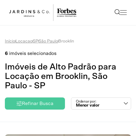
Início
Locacao
SP
São Paulo
Brooklin
6
imóveis selecionados
Imóveis de Alto Padrão para
Locação em Brooklin, São
Paulo - SP
Ordenar por:
Refinar Busca
Menor valor