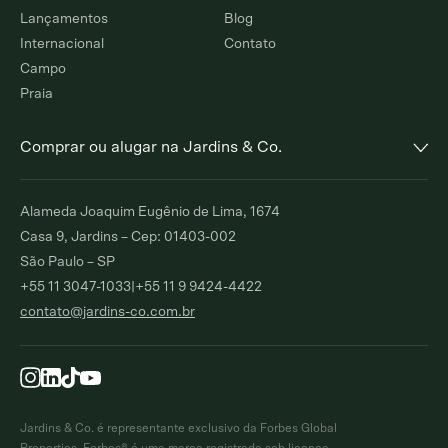
Lançamentos
Blog
Internacional
Contato
Campo
Praia
Comprar ou alugar na Jardins & Co.
Alto de Pinheiros
Jardim Europa
Alameda Joaquim Eugênio de Lima, 1674
Comprar
Alugar
Comprar
Alugar
Casa 9, Jardins – Cep: 01403-002
São Paulo – SP
Moema Índios
Paraíso
+55 11 3047-1033
|
+55 11 9 9424-4422
Comprar
Alugar
Comprar
Alugar
contato@jardins-co.com.br
Brooklin
Ibirapuera
Comprar
Alugar
Comprar
Moema Pássaros
Pinheiros
Comprar
Alugar
Comprar
Alugar
Jardins & Co. é representante exclusivo da Forbes Global