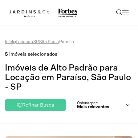
Início
Locacao
SP
São Paulo
Paraíso
5
imóveis selecionados
Imóveis de Alto Padrão para
Locação em Paraíso, São Paulo
- SP
Ordenar por:
Refinar Busca
Mais relevantes